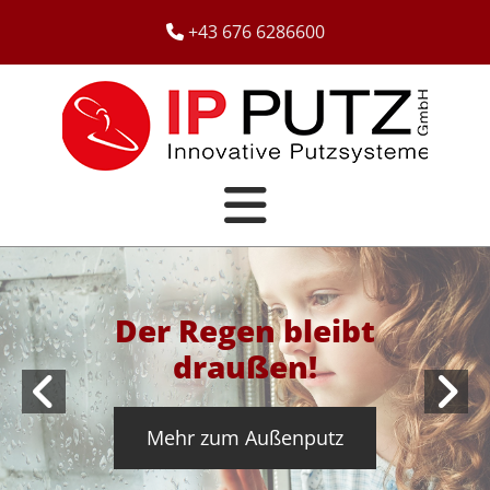
+43 676 6286600

Der Regen bleibt
draußen!
Mehr zum Außenputz